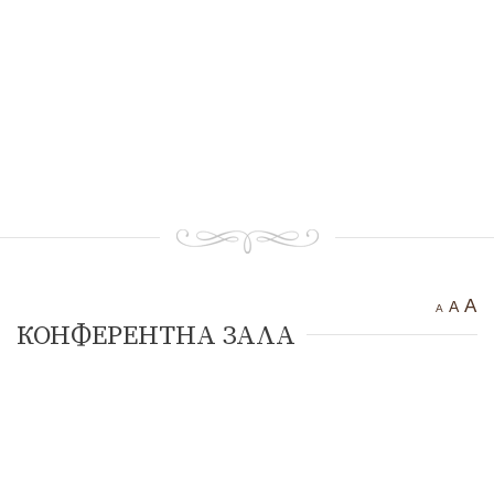
Тракийска крепост “Чертиград”
Бенковска пещера
Водопад “Варовитец”
Водопад “Вранята вода”
“Куклите”
“Орлов камък – червената стена”
Етрополе Днес
Контакти
A
A
A
КОНФЕРЕНТНА ЗАЛА