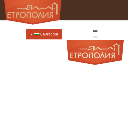
Български
Начало
За Нас
Хотел
Цени
Отстъпки
Ресторант
Меню
Меню за специални случаи
Предложения за закуска
Отстъпки