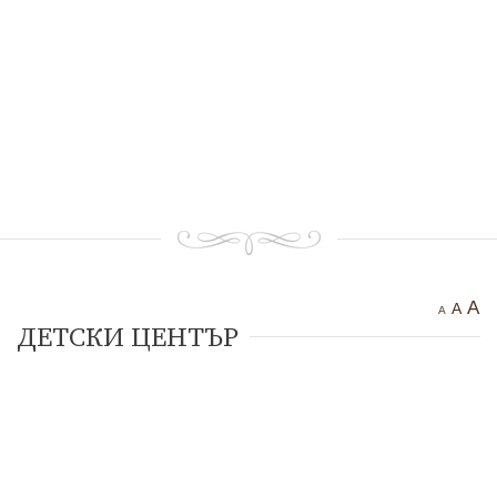
Тракийска крепост “Чертиград”
Бенковска пещера
Водопад “Варовитец”
Водопад “Вранята вода”
“Куклите”
“Орлов камък – червената стена”
Етрополе Днес
Контакти
A
A
A
ДЕТСКИ ЦЕНТЪР