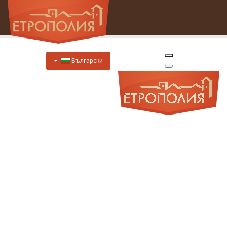
Български
Начало
За Нас
Хотел
Цени
Отстъпки
Ресторант
Меню
Меню за специални случаи
Предложения за закуска
Отстъпки