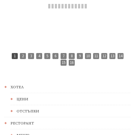
1
2
3
4
5
6
7
8
9
10
11
12
13
14
15
16
ХОТЕЛ
ЦЕНИ
ОТСТЪПКИ
РЕСТОРАНТ