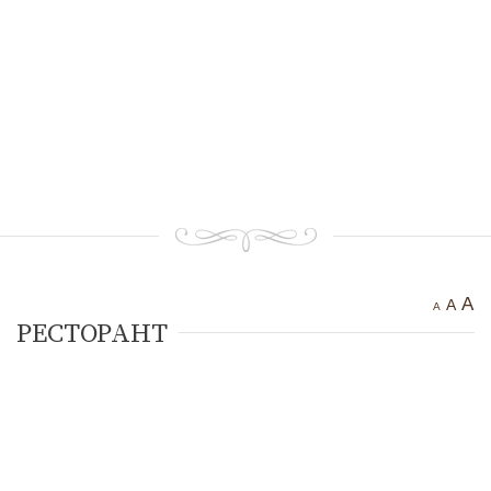
Тракийска крепост “Чертиград”
Бенковска пещера
Водопад “Варовитец”
Водопад “Вранята вода”
“Куклите”
“Орлов камък – червената стена”
Етрополе Днес
Контакти
A
A
A
РЕСТОРАНТ