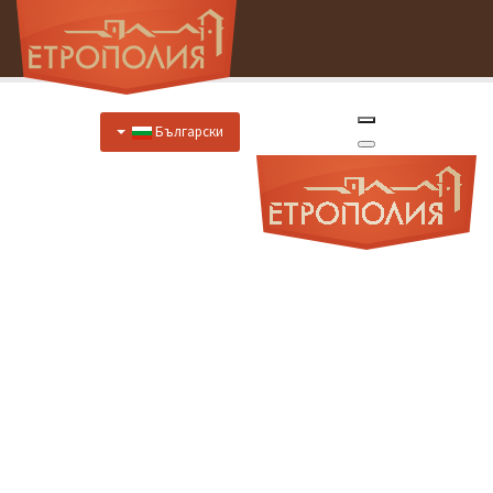
Български
Начало
За Нас
Хотел
Цени
Отстъпки
Ресторант
Меню
Меню за специални случаи
Предложения за закуска
Отстъпки