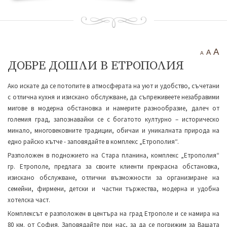
ИЗЖИВЕЙ СВОЯ НЕЗАБРАВИМ МОМЕНТ !
A
A
A
ДОБРЕ ДОШЛИ В ЕТРОПОЛИЯ
Ако искате да се потопите в атмосферата на уют и удобство, съчетани
с отлична кухня и изискано обслужване, да съпреживеете незабравими
мигове в модерна обстановка и намерите разнообразие, далеч от
големия град, запознавайки се с богатото културно – историческо
минало, многовековните традиции, обичаи и уникалната природа на
едно райско кътче - заповядайте в комплекс „Етрополия“.
Разположен в подножието на Стара планина, комплекс „Етрополия“
гр. Етрополе, предлага за своите клиенти прекрасна обстановка,
изискано обслужване, отлични възможности за организиране на
семейни, фирмени, детски и частни тържества, модерна и удобна
хотелска част.
Комплексът е разположен в центъра на град Етрополе и се намира на
ИЗЖИВЕЙ СВОЯ НЕЗАБРАВИМ МОМЕНТ !
80 км. от София. Заповядайте при нас, за да се погрижим за Вашата