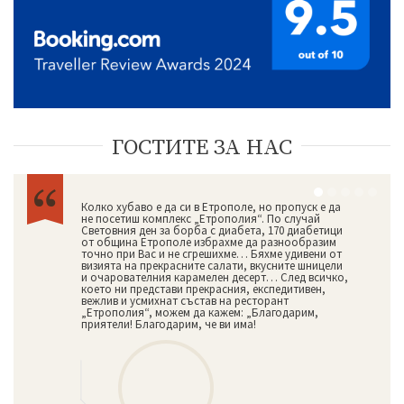
ГОСТИТЕ ЗА НАС
Колко хубаво е да си в Етрополе, но пропуск е да
не посетиш комплекс „Етрополия“. По случай
Световния ден за борба с диабета, 170 диабетици
от община Етрополе избрахме да разнообразим
точно при Вас и не сгрешихме… Бяхме удивени от
визията на прекрасните салати, вкусните шницели
и очарователния карамелен десерт… След всичко,
което ни представи прекрасния, експедитивен,
вежлив и усмихнат състав на ресторант
„Етрополия“, можем да кажем: „Благодарим,
приятели! Благодарим, че ви има!
ИЗЖИВЕЙ СВОЯ НЕЗАБРАВИМ МОМЕНТ !