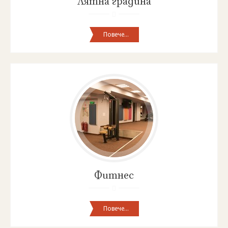
Лятна градина
Повече...
Разгледайте
нашия
фитнес!
Фитнес
Повече...