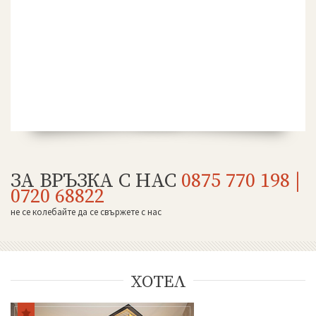
Тракийска крепост “Чертиград”
Бенковска пещера
Водопад “Варовитец”
ИЗЖИВЕЙ СВОЯ НЕЗАБРАВИМ МОМЕНТ !
Водопад “Вранята вода”
“Куклите”
“Орлов камък – червената стена”
Етрополе Днес
Контакти
ЗА ВРЪЗКА С НАС
0875 770 198 |
0720 68822
не се колебайте да се свържете с нас
ХОТЕЛ