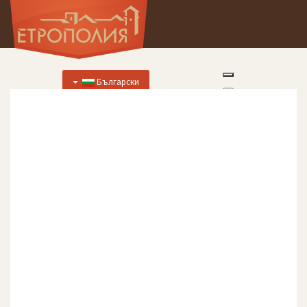
Български
Начало
За Нас
Хотел
Цени
Отстъпки
Ресторант
Меню
Меню за специални случаи
Предложения за закуска
Отстъпки