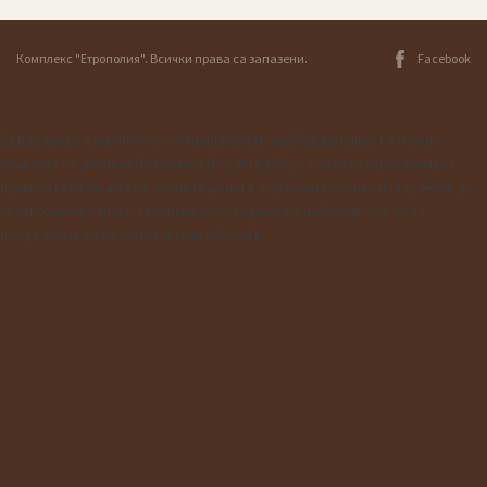
Facebook
Комплекс "Етрополия". Всички права са запазени.
Затвори
Във връзка с изпълнението и прилагането на Общ регламент относно
защитата на данните (Регламент (ЕС) 2016/679), с който се хармонизират
правилата за защита на личните данни в държавите-членки на ЕС, моля да
се запознаете с новата политика за съхранение на бисквитки, за да
продължите да използвате този уеб сайт.
Научете повече