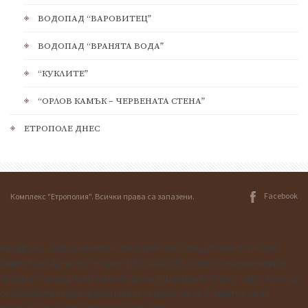
ВОДОПАД “ВАРОВИТЕЦ”
ВОДОПАД “ВРАНЯТА ВОДА”
“КУКЛИТЕ”
“ОРЛОВ КАМЪК – ЧЕРВЕНАТА СТЕНА”
ЕТРОПОЛЕ ДНЕС
Facebook
Комплекс "Етрополия". Всички права са запазени.
Затвори
Във връзка с изпълнението и прилагането на Общ регламент относно
защитата на данните (Регламент (ЕС) 2016/679), с който се хармонизират
правилата за защита на личните данни в държавите-членки на ЕС, моля да
се запознаете с новата политика за съхранение на бисквитки, за да