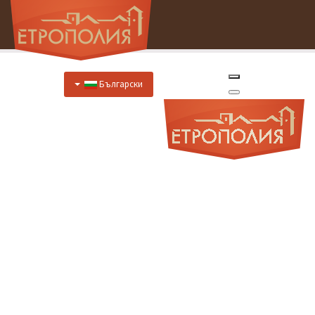
Български
Начало
За Нас
Хотел
Цени
Отстъпки
Ресторант
Меню
Меню за специални случаи
Предложения за закуска
Отстъпки