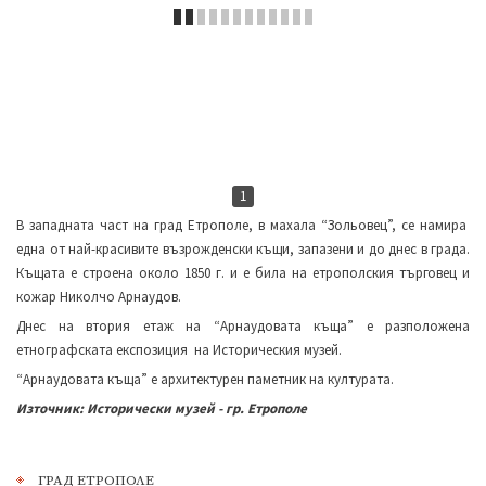
1
В западната част на град Етрополе, в махала “Зольовец”, се намира
една от най-красивите възрожденски къщи, запазени и до днес в града.
Къщата е строена около 1850 г. и е била на етрополския търговец и
кожар Николчо Арнаудов.
Днес на втория етаж на “Арнаудовата къща” е разположена
етнографската експозиция на Историческия музей.
“Арнаудовата къща” е архитектурен паметник на културата.
Източник: Исторически музей - гр. Етрополе
ГРАД ЕТРОПОЛЕ