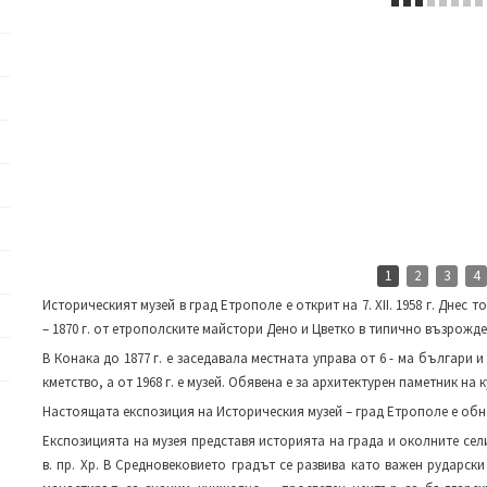
1
2
3
4
Историческият музей в град Етрополе е открит на 7. ХІІ. 1958 г. Днес 
– 1870 г. от етрополските майстори Дено и Цветко в типично възрожде
В Конака до 1877 г. е заседавала местната управа от 6 - ма българи 
кметство, а от 1968 г. е музей. Обявена е за архитектурен паметник на 
Настоящата експозиция на Историческия музей – град Етрополе е обнов
Експозицията на музея представя историята на града и околните сели
в. пр. Хр. В Средновековието градът се развива като важен рударск