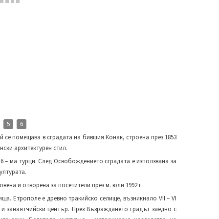
5
6
той се помещава в сградата на бившия Конак, строена през 1853
нски архитектурен стил.
и 6 – ма турци. След Освобождението сградата е използвана за
културата.
ена и отворена за посетители през м. юли 1992 г.
ща. Етрополе е древно тракийско селище, възникнало VІІ – VІ
и и занаятчийски център. През Възраждането градът заедно с