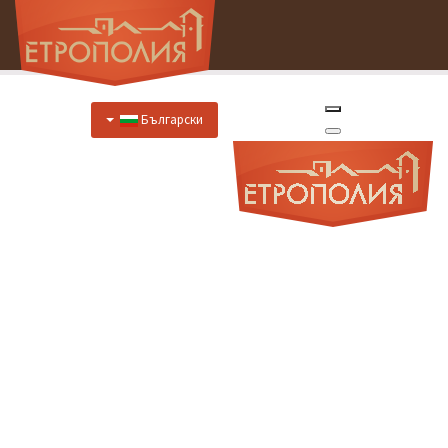
Български
Начало
За Нас
Хотел
Цени
Отстъпки
Ресторант
Меню
Меню за специални случаи
Предложения за закуска
Отстъпки