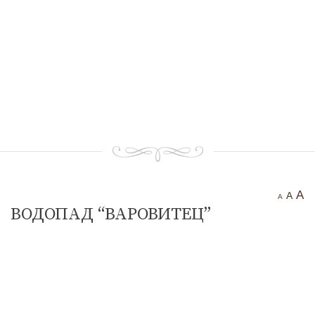
Тракийска крепост “Чертиград”
Бенковска пещера
Водопад “Варовитец”
Водопад “Вранята вода”
“Куклите”
“Орлов камък – червената стена”
Етрополе Днес
Контакти
A
A
A
ВОДОПАД “ВАРОВИТЕЦ”