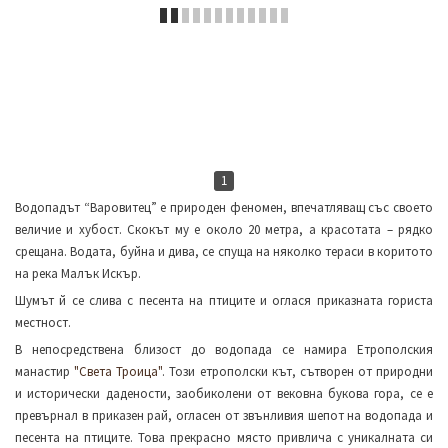
1
Водопадът “Варовитец” е природен феномен, впечатляващ със своето
величие и хубост. Скокът му е около 20 метра, а красотата – рядко
срещана. Водата, буйна и дива, се спуща на няколко тераси в коритото
на река Малък Искър.
Шумът й се слива с песента на птиците и оглася приказната гориста
местност.
В непосредствена близост до водопада се намира Етрополския
манастир
"Света Троица"
. Този етрополски кът, сътворен от природни
и исторически дадености, заобиколени от вековна букова гора, се е
превърнал в приказен рай, огласен от звънливия шепот на водопада и
песента на птиците. Това прекрасно място привлича с уникалната си