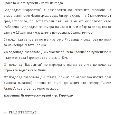
красота много туристи и гости на града.
Водопадът “Варовитец” е разположен по северните склонове на
старопланинския Черни връх, върху бигорна скала, на 5 км източно от
град Етрополе, по асфалтиран път на 3 км от курортното село
Рибарица. Водопадът се намира на 730 м н. в. и общата площ, която
заема е 0,3 хектара и е защитена природна забележителност.
За водопада се тръгва по пътя за село Рибарица и след това по пътя
за манастира “Света Троица”.
До водопада “Варовитец” и манастира
"Света Троица"
по туристически
пътеки от град Етрополе се стига за 1: 30 ч.
От водопад “Варовитец” по маркирана пътека се стига до водопад
“Вранята вода”
в село Ямна.
От Водопад “Варовитец” и
"Света Троица"
по маркирана пътека през
Уменска (Благова) поляна се стига до Античното селище
"Свети
Атанас"
, което бе проучено наскоро.
Източник: Исторически музей - гр. Етрополе
ГРАД ЕТРОПОЛЕ