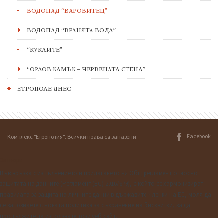
ВОДОПАД “ВАРОВИТЕЦ”
ВОДОПАД “ВРАНЯТА ВОДА”
“КУКЛИТЕ”
“ОРЛОВ КАМЪК – ЧЕРВЕНАТА СТЕНА”
ЕТРОПОЛЕ ДНЕС
Facebook
Комплекс "Етрополия". Всички права са запазени.
Затвори
Във връзка с изпълнението и прилагането на Общ регламент относно
защитата на данните (Регламент (ЕС) 2016/679), с който се хармонизират
правилата за защита на личните данни в държавите-членки на ЕС, моля да
се запознаете с новата политика за съхранение на бисквитки, за да
продължите да използвате този уеб сайт.