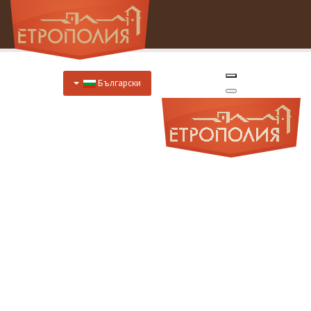
Български
Начало
За Нас
Хотел
Цени
Отстъпки
Ресторант
Меню
Меню за специални случаи
Предложения за закуска
Отстъпки