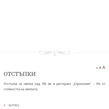
Тракийска крепост “Чертиград”
Бенковска пещера
Водопад “Варовитец”
Водопад “Вранята вода”
“Куклите”
“Орлов камък – червената стена”
Етрополе Днес
Контакти
A
A
A
ОТСТЪПКИ
Отстъпка за сметка над 750 лв. в ресторант „Етрополия“ – 5% от
стойността на сметката.
ХОТЕЛ