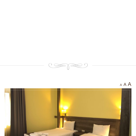
Тракийска крепост “Чертиград”
Бенковска пещера
Водопад “Варовитец”
Водопад “Вранята вода”
“Куклите”
“Орлов камък – червената стена”
Етрополе Днес
Контакти
A
A
A