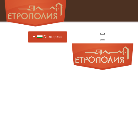
Български
Начало
За Нас
Хотел
Цени
Отстъпки
Ресторант
Меню
Меню за специални случаи
Предложения за закуска
Отстъпки