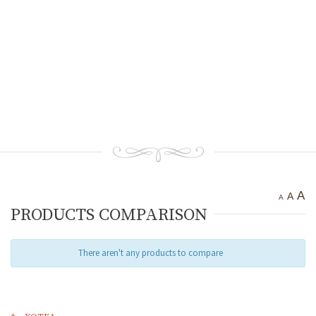
Тракийска крепост “Чертиград”
Бенковска пещера
Водопад “Варовитец”
Водопад “Вранята вода”
“Куклите”
“Орлов камък – червената стена”
Етрополе Днес
Контакти
A
A
A
PRODUCTS COMPARISON
There aren't any products to compare