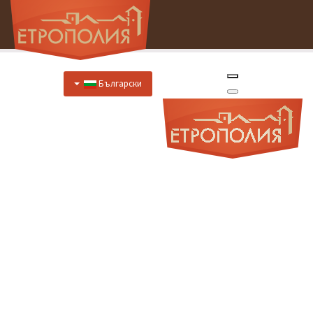
Български
Начало
За Нас
Хотел
Цени
Отстъпки
Ресторант
Меню
Меню за специални случаи
Предложения за закуска
Отстъпки