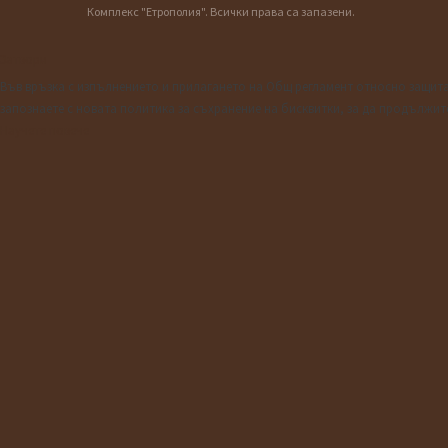
Комплекс "Етрополия". Всички права са запазени.
Затвори
Във връзка с изпълнението и прилагането на Общ регламент относно защитата
запознаете с новата политика за съхранение на бисквитки, за да продължите
Научете повече