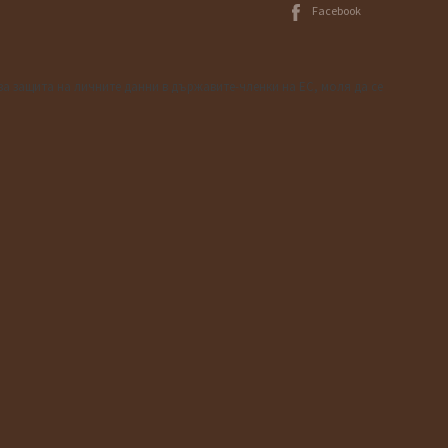
Facebook
за защита на личните данни в държавите-членки на ЕС, моля да се