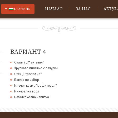
НАЧАЛО
ЗА НАС
АКТУА
Български
ВАРИАНТ 4
Салата „Фантазия“
Хрупкаво пилешко с печурки
Стек „Етрополия“
Багета по избор
Mлечен крем „Профитерол“
Минерална вода
Безалкохолна напитка