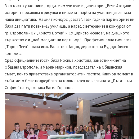
3-то място участници, гордите им учители и директори. „Вече 4 години
историята оживява в рисунки и писмени творби на участниците в тази
наша инициатива. Нашият конкурс „расте“. Тази година партньорите ни
бяха два пъти повече -12 училища, а наред с ветераните в конкурса от
гр. Етрополе -
ОУ „Христо Ботев“ и СУ „Христо Ясенов“, на днешното
тържество е и
„най-младият ни партньор“ -
Професионална гимназия
„Тодор Пеев“ – каза инж. Валентин Цацов, директор на Рудодобивен
комплекс.
Сред официалните гости
бяха
Росица Христова, заместник-кмет на
Община Етрополе, и Марин Маринов, председател на Общинския
съвет, които приветстваха организаторите и гостите. Ключов момент в
събитието беше подредбата на голям пъзел по картината „Пътят към
София“ на художника Васил Горанов.