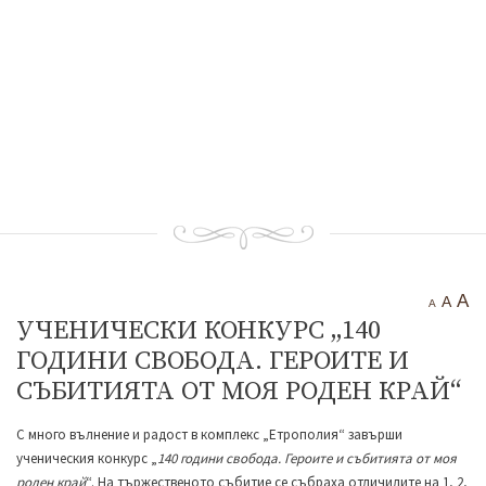
Тракийска крепост “Чертиград”
Бенковска пещера
Водопад “Варовитец”
Водопад “Вранята вода”
“Куклите”
“Орлов камък – червената стена”
Етрополе Днес
Контакти
A
A
A
УЧЕНИЧЕСКИ КОНКУРС „140
ГОДИНИ СВОБОДА. ГЕРОИТЕ И
СЪБИТИЯТА ОТ МОЯ РОДЕН КРАЙ“
С много вълнение и радост в комплекс „Етрополия“ завърши
ученическия конкурс „
140 години свобода. Героите и събитията от моя
роден край
“. На тържественото събитие се събраха отличилите на 1, 2,