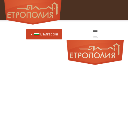
Български
Начало
За Нас
Хотел
Цени
Отстъпки
Ресторант
Меню
Меню за специални случаи
Предложения за закуска
Отстъпки